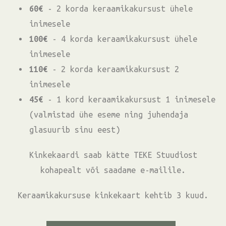
60€
- 2 korda keraamikakursust ühele
inimesele
100€
- 4 korda keraamikakursust ühele
inimesele
110€
- 2 korda keraamikakursust 2
inimesele
45€
- 1 kord keraamikakursust 1 inimesele
(valmistad ühe eseme ning juhendaja
glasuurib sinu eest)
Kinkekaardi saab kätte TEKE Stuudiost
kohapealt või saadame e-mailile.
Keraamikakursuse kinkekaart kehtib 3 kuud.