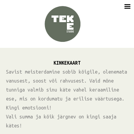
KINKEKAART
Savist meisterdamine sobib kõigile, olenemata
vanusest, soost või rahvusest.
Vaid mõne
tunniga valmib sinu käte vahel keraamiline
ese, mis on kordumatu ja erilise väärtusega.
Kingi emotsiooni!
Vali summa ja kõik järgnev on kingi saaja
kätes!